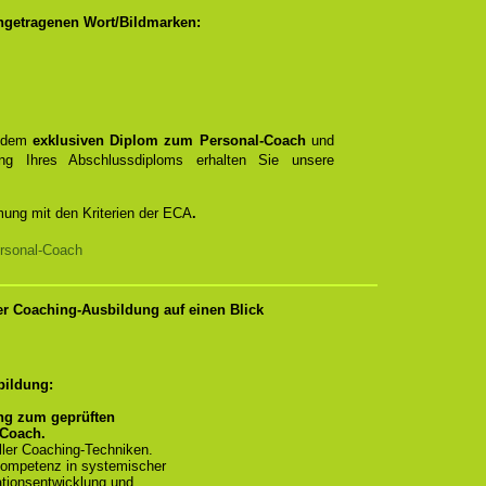
ngetragenen Wort/Bildmarken:
t dem
exklusiven Diplom zum Personal-Coach
und
rung Ihres Abschlussdiploms erhalten Sie unsere
mung mit den Kriterien der ECA
.
rsonal-Coach
ser Coaching-Ausbildung auf einen Blick
bildung:
ng zum geprüften
-Coach.
ler Coaching-Techniken.
ompetenz in systemischer
tionsentwicklung und