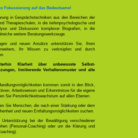
die Fokussierung auf das Bedeutsame!
ührung in Gesprächstechniken aus den Bereichen der
nd Therapieschulen, in die tiefenpsychologische und
alyse und Diskussion komplexer Biografien, in die
hlreiche weitere Beratungswerkzeuge.
ungen und neuen Ansätze unterstützen Sie, Ihren
rweitern, Ihr Wissen zu verknüpfen und durch
en.
terhin Klarheit über unbewusste Selbst-
ungen, limitierende Verhaltensmuster und alte
 Handlungsmöglichkeiten kommen somit in den Blick,
tiven, Arbeitsweisen und Erkenntnisse für die eigene
chen Sie Persönlichkeitswachstum auf allen Ebenen.
ten Sie Menschen, die nach einer Stärkung oder dem
ichenheit und neuen Entfaltungsmöglichkeiten suchen.
 Unterstützung bei der Bewältigung verschiedener
ehen (Personal-Coaching) oder um die Klärung und
Coaching).