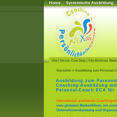
Home
Systemische Ausbildung
Über Nexus Coaching
|
Vita Matthias Web
Startseite
⇒ Ausbildung zum Personal-Co
Ausbildung zum Persona
Coaching-Ausbildung mit
Personal-Coach ECA für 
International anerkannte Coaching-I
vom globalen Markenführer, mit zusä
Unternehmensberatung und Organisa