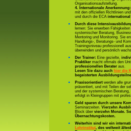
Organisationsaufstellung.
4.
Internationale Anerkennung
mit den offiziellen Richtlinien 
und durch die ECA
international
Durch diese Intensivausbildun
lernen: Sie erwerben Fähigkeiten
systemischer Beratung, Business
Mentoring und Monitoring. Sie en
Handlungs-, Beratungs- und Kom
Trainingsniveau professionell au
überwinden und persönlich wach
Der Trainer:
Eine gezielte,
indiv
Praktiker
macht oftmals den Un
professionellen Berater
aus.
Lesen Sie dazu auch
hier die
begeisterten Ausbildungsteiln
Praxisorientiert
werden alle gru
präsentiert, und mit Teilen der
und der systemischen Beratung,
erfolgt in Kleingruppen mit profe
Geld sparen durch unsere Kom
Seminarzeiten.
Vierzehn Ausbi
Block über
vierzehn Monate.
So
Übernachtungskosten.
Weiterhin sind wir ein interna
Lehrinstitut
, des weltweit älte