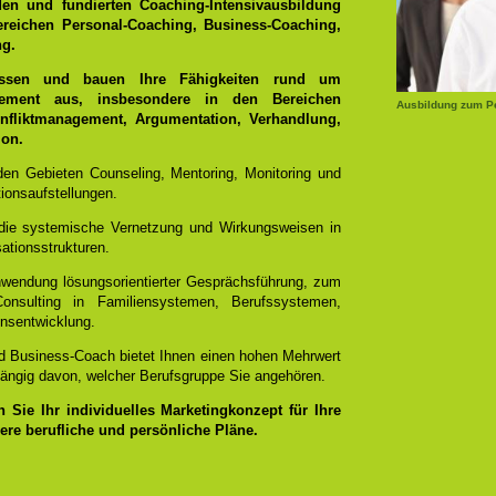
den und fundierten Coaching-Intensivausbildung
ereichen Personal-Coaching, Business-Coaching,
ng.
 Wissen und bauen Ihre Fähigkeiten rund um
ement aus, insbesondere in den Bereichen
Ausbildung zum P
nfliktmanagement, Argumentation, Verhandlung,
ion.
 den Gebieten Counseling, Mentoring, Monitoring und
ionsaufstellungen.
 die systemische Vernetzung und Wirkungsweisen in
ationsstrukturen.
Anwendung lösungsorientierter Gesprächsführung, zum
onsulting in Familiensystemen, Berufssystemen,
nsentwicklung.
d Business-Coach bietet Ihnen einen hohen Mehrwert
hängig davon, welcher Berufsgruppe Sie angehören.
Sie Ihr individuelles Marketingkonzept für Ihre
dere berufliche und persönliche Pläne.