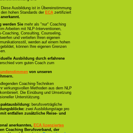
:
Diese Ausbildung ist in Übereinstimmung
und den hohen Standards der
ECA
zertifiziert
 anerkannt.
g werden Sie
mehr als "nur" Coaching
 im Arbeiten mit NLP-Interventionen,
-Coaching, Consulting, Counseling,
twerfen und vertiefen Ihren eigenen
munikationsstil, werden auf einem hohen
sgebildet, können Ihre eigenen Grenzen
sen.
iduelle Ausbildung durch erfahrene
terschied vom guten Coach zum
 Kundenstimmen
von unseren
ehmern.
ndlegenden Coaching-Techniken
 sehr wirkungsvollen Methoden aus dem NLP
 kombiniert. Die Einübung und Umsetzung
ssioneller Unterstützung.
paktausbildung:
berufsverträgliche
ldungsblöcke:
zwei Ausbildungstage pro
mit entfallen zusätzliche Reise- und
tional anerkanntes,
ECA lizenziertes
sten Coaching Berufsverband, der