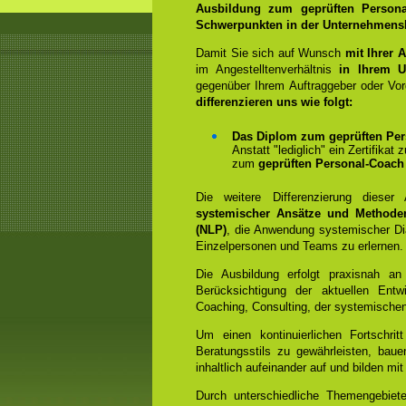
Ausbildung zum geprüften Persona
Schwerpunkten in der Unternehmensb
Damit Sie sich auf Wunsch
mit Ihrer 
im Angestelltenverhältnis
in Ihrem U
gegenüber Ihrem Auftraggeber oder Vo
differenzieren uns wie folgt:
Das Diplom zum geprüften Per
Anstatt "lediglich" ein Zertifikat
zum
geprüften Personal-Coach
Die weitere Differenzierung dieser
systemischer Ansätze und Methode
(NLP)
, die Anwendung systemischer Dia
Einzelpersonen und Teams zu erlernen.
Die Ausbildung erfolgt praxisnah an
Berücksichtigung der aktuellen Entw
Coaching, Consulting, der systemische
Um einen kontinuierlichen Fortschrit
Beratungsstils zu gewährleisten, bauen
inhaltlich aufeinander auf und bilden 
Durch unterschiedliche Themengebiet