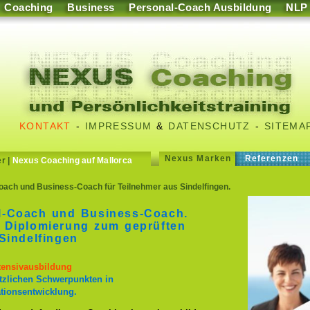
Coaching
Business
Personal-Coach Ausbildung
NLP
KONTAKT
-
IMPRESSUM
&
DATENSCHUTZ
-
SITEMA
Nexus Marken
Referenzen
er
|
Nexus Coaching auf Mallorca
ach und Business-Coach für Teilnehmer aus Sindelfingen.
l-Coach und Business-Coach.
 Diplomierung zum geprüften
Sindelfingen
ntensivausbildung
tzlichen Schwerpunkten in
tionsentwicklung.