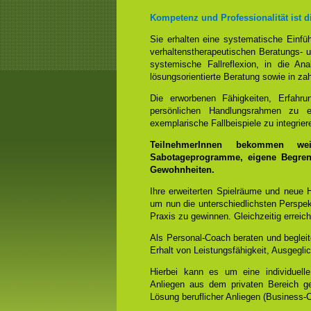
Kompetenz und Professionalität ist 
Sie erhalten eine systematische Einf
verhaltenstherapeutischen Beratungs- u
systemische Fallreflexion, in die An
lösungsorientierte Beratung sowie in za
Die erworbenen Fähigkeiten, Erfahr
persönlichen Handlungsrahmen zu e
exemplarische Fallbeispiele zu integrier
TeilnehmerInnen bekommen wei
Sabotageprogramme, eigene Begrenz
Gewohnheiten.
Ihre erweiterten Spielräume und neue
um nun die unterschiedlichsten Perspek
Praxis zu gewinnen. Gleichzeitig errei
Als Personal-Coach beraten und beglei
Erhalt von Leistungsfähigkeit, Ausgegl
Hierbei kann es um eine individuelle
Anliegen aus dem privaten Bereich g
Lösung beruflicher Anliegen (Business-