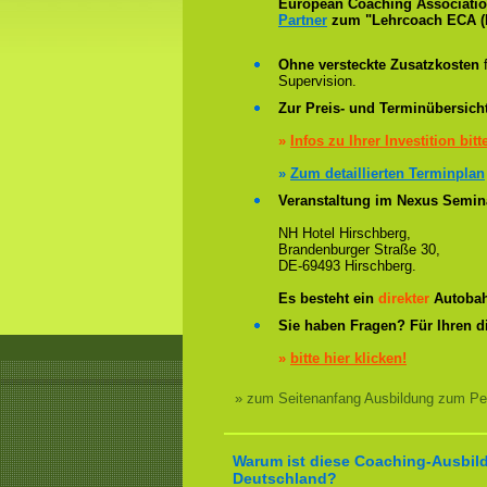
European Coaching Association 
Partner
zum "Lehrcoach ECA (
Ohne versteckte Zusatzkosten
f
Supervision.
Zur Preis- und Terminübersicht
»
Infos zu Ihrer Investition bitt
»
Zum detaillierten Terminplan
Veranstaltung im Nexus Semin
NH Hotel Hirschberg,
Brandenburger Straße 30,
DE-69493 Hirschberg.
Es besteht ein
direkter
Autobah
Sie haben Fragen? Für Ihren d
»
bitte hier klicken!
» zum Seitenanfang Ausbildung zum Pe
Warum ist diese Coaching-Ausbild
Deutschland?