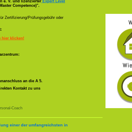
e. V. und lizenzierter
Expert Level
Master Competence)".
ür Zertifizierung/Prüfungsgebühr oder
:
e hier klicken!
arzentrum:
nanschluss an die A 5.
irekten Kontakt zu uns
rsonal-Coach
ung einer der umfangreichsten in