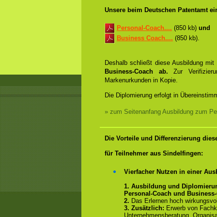
Unsere beim Deutschen Patentamt ei
Personal-Coach....
(850 kb)
und
Business Coach....
(850 kb).
Deshalb schließt diese Ausbildung mi
Business-Coach ab.
Zur Verifizie
Markenurkunden in Kopie.
Die Diplomierung erfolgt in Übereinstim
» zum Seitenanfang Ausbildung zum Pe
Die Vorteile und Differenzierung die
für Teilnehmer aus Sindelfingen:
Vierfacher Nutzen in einer Aus
1. Ausbildung und Diplomieru
Personal-Coach und Business
2.
Das Erlernen hoch wirkungsvol
3. Zusätzlich:
Erwerb von Fachk
Unternehmensberatung, Organisa